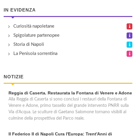
La Casa del Ghiro
IN EVIDENZA
via San Nicola 15, Pimonte
Curiosità napoletane
La Ginestra
Spigolature partenopee
via Tessa 2, Vico Equense
Storia di Napoli
La Penisola sorrentina
La Pergola
via San Giuseppe 8, Forio d'Ischia
NOTIZIE
Reggia di Caserta. Restaurata la Fontana di Venere e Adone
Alla Reggia di Caserta si sono conclusi i restauri della Fontana di
Venere e Adone, primo tassello del grande intervento PNRR sulla
Via d'Acqua. Le sculture di Gaetano Salomone tornano visibili al
culmine della prospettiva del Parco reale.
Il Federico II di Napoli Cura l'Europa: Trent'Anni di