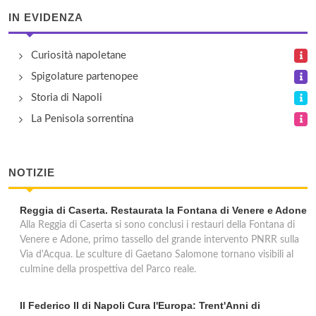
viale Della Resistenza 181, Calvizzano
IN EVIDENZA
Camiceria Mr. Conte
Curiosità napoletane
via Ugo Foscolo 32, Casoria
Spigolature partenopee
Storia di Napoli
Camomilla Fineserie
La Penisola sorrentina
via Benedetto Croce 6, Napoli
Casa d'Ambra
NOTIZIE
via Mario d'Ambra 16, Forio d'Ischia
Reggia di Caserta. Restaurata la Fontana di Venere e Adone
Alla Reggia di Caserta si sono conclusi i restauri della Fontana di
Cooperativa Pastai Gragnanesi
Venere e Adone, primo tassello del grande intervento PNRR sulla
via Giovanni della Rocca 20, Gragnano
Via d'Acqua. Le sculture di Gaetano Salomone tornano visibili al
culmine della prospettiva del Parco reale.
Il Federico II di Napoli Cura l'Europa: Trent'Anni di