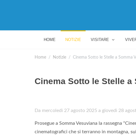
HOME
NOTIZIE
VISITARE
VIVE
Home
Notizie
Cinema Sotto le Stelle a Somma 
Cinema Sotto le Stelle 
Da mercoledì 27 agosto 2025 a giovedì 28 agos
Prosegue a Somma Vesuviana la rassegna "Cinem
cinematografici che si terranno in montagna, s