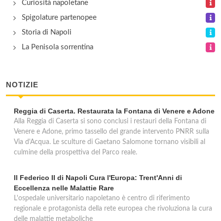
Curiosità napoletane
via Benedetto Croce 6, Napoli
Spigolature partenopee
Casa d'Ambra
Storia di Napoli
via Mario d'Ambra 16, Forio d'Ischia
La Penisola sorrentina
Cooperativa Pastai Gragnanesi
NOTIZIE
via Giovanni della Rocca 20, Gragnano
Reggia di Caserta. Restaurata la Fontana di Venere e Adone
De Laurentis
Alla Reggia di Caserta si sono conclusi i restauri della Fontana di
via Grande Orefici 9/11/13, Napoli
Venere e Adone, primo tassello del grande intervento PNRR sulla
Via d'Acqua. Le sculture di Gaetano Salomone tornano visibili al
culmine della prospettiva del Parco reale.
Il Federico II di Napoli Cura l'Europa: Trent'Anni di
Eccellenza nelle Malattie Rare
L'ospedale universitario napoletano è centro di riferimento
regionale e protagonista della rete europea che rivoluziona la cura
delle malattie metaboliche