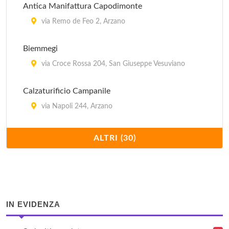
Antica Manifattura Capodimonte
via Remo de Feo 2, Arzano
Biemmegi
via Croce Rossa 204, San Giuseppe Vesuviano
Calzaturificio Campanile
via Napoli 244, Arzano
Calzaturificio Melluso
ALTRI (30)
viale Della Resistenza 181, Calvizzano
Camiceria Mr. Conte
via Ugo Foscolo 32, Casoria
IN EVIDENZA
Camomilla Fineserie