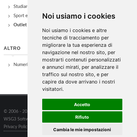
Studiare
Noi usiamo i cookies
Sport e Benessere
Outlet e spacci aziendali
Noi usiamo i cookies e altre
tecniche di tracciamento per
migliorare la tua esperienza di
ALTRO
navigazione nel nostro sito, per
mostrarti contenuti personalizzati
Numeri Utili
e annunci mirati, per analizzare il
traffico sul nostro sito, e per
capire da dove arrivano i nostri
visitatori.
Accetto
© 2006 - 2026
WSG3 STUDIO
tutti i diritti riservati. Powered by
Rifiuto
WSG3 Software
Privacy Policy
/
Preferenze sui Cookies
Cambia le mie impostazioni
Informazioni
/
Contatti
/
Sitemap