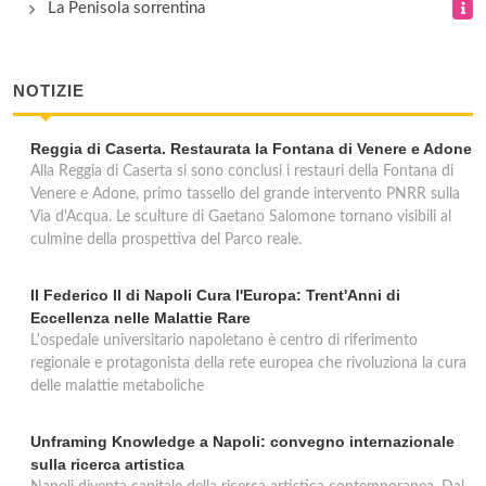
via Mario d'Ambra 16, Forio d'Ischia
La Penisola sorrentina
Cooperativa Pastai Gragnanesi
NOTIZIE
via Giovanni della Rocca 20, Gragnano
Reggia di Caserta. Restaurata la Fontana di Venere e Adone
De Laurentis
Alla Reggia di Caserta si sono conclusi i restauri della Fontana di
via Grande Orefici 9/11/13, Napoli
Venere e Adone, primo tassello del grande intervento PNRR sulla
Via d'Acqua. Le sculture di Gaetano Salomone tornano visibili al
culmine della prospettiva del Parco reale.
Il Federico II di Napoli Cura l'Europa: Trent'Anni di
Eccellenza nelle Malattie Rare
L'ospedale universitario napoletano è centro di riferimento
regionale e protagonista della rete europea che rivoluziona la cura
delle malattie metaboliche
Unframing Knowledge a Napoli: convegno internazionale
sulla ricerca artistica