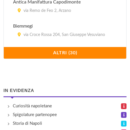
Antica Manifattura Capodimonte
via Remo de Feo 2, Arzano
Biemmegi
via Croce Rossa 204, San Giuseppe Vesuviano
Calzaturificio Melluso
ALTRI (30)
viale Della Resistenza 181, Calvizzano
Camiceria Mr. Conte
via Ugo Foscolo 32, Casoria
IN EVIDENZA
Camomilla Fineserie
Curiosità napoletane
via Benedetto Croce 6, Napoli
Spigolature partenopee
Casa d'Ambra
Storia di Napoli