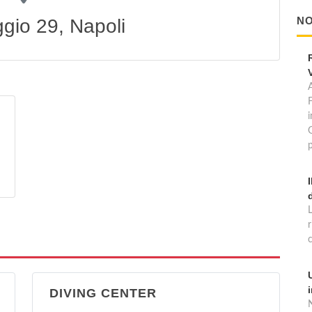
NO
ggio 29, Napoli
A
p
DIVING CENTER
N