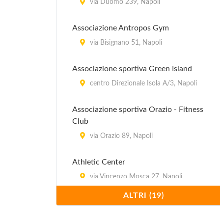
via Duomo 239, Napoli
Associazione Antropos Gym
via Bisignano 51, Napoli
Associazione sportiva Green Island
centro Direzionale Isola A/3, Napoli
Associazione sportiva Orazio - Fitness
Club
via Orazio 89, Napoli
Athletic Center
via Vincenzo Mosca 27, Napoli
ALTRI (19)
Beauty & Sport Center
via Vecchia Miano 47, Napoli