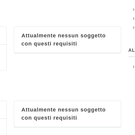
Sea Point
via Molo di Baia 14, Baia
Sesto Continente
Attualmente nessun soggetto
via Giuseppe Bonito 211,
con questi requisiti
Castellammare di Stabia
A
Attualmente nessun soggetto
con questi requisiti