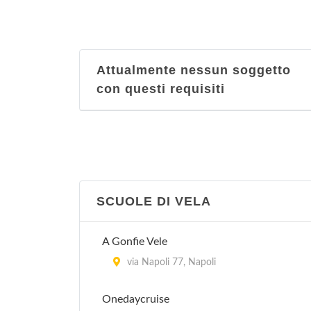
Body Line
vico Acitillo 56, Napoli
Attualmente nessun soggetto
con questi requisiti
Bodyguard
via Torrione San Martino 45, Napoli
Centro Ginnico Femminile Vincent
via Carlo Poerio 15, Napoli
SCUOLE DI VELA
Champion Fitness Center
via Eduardo Massari 8, Napoli
A Gonfie Vele
via Napoli 77, Napoli
Dinamic Center
via Tarsia 57, Napoli
Onedaycruise