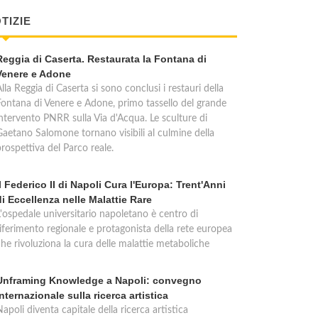
TIZIE
Reggia di Caserta. Restaurata la Fontana di
Venere e Adone
lla Reggia di Caserta si sono conclusi i restauri della
Fontana di Venere e Adone, primo tassello del grande
intervento PNRR sulla Via d'Acqua. Le sculture di
Gaetano Salomone tornano visibili al culmine della
rospettiva del Parco reale.
Il Federico II di Napoli Cura l'Europa: Trent'Anni
di Eccellenza nelle Malattie Rare
L'ospedale universitario napoletano è centro di
riferimento regionale e protagonista della rete europea
che rivoluziona la cura delle malattie metaboliche
Unframing Knowledge a Napoli: convegno
internazionale sulla ricerca artistica
apoli diventa capitale della ricerca artistica