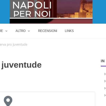
RE
ALTRO
RECENSIONI
LINKS
erva pro juventude
IN
 juventude