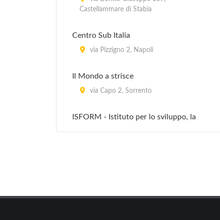
Castellammare di Stabia
Centro Sub Italia
via Pizzigno 2, Napoli
Il Mondo a strisce
via Capo 2, Sorrento
ISFORM - Istituto per lo sviluppo, la
formazione e la ricerca nel Mediterraneo -
Porto
via Acton Ferdinando Ammiraglio 38,
Napoli
La Boa 2
via vecchia Pozzano 15, Castellammare
di Stabia