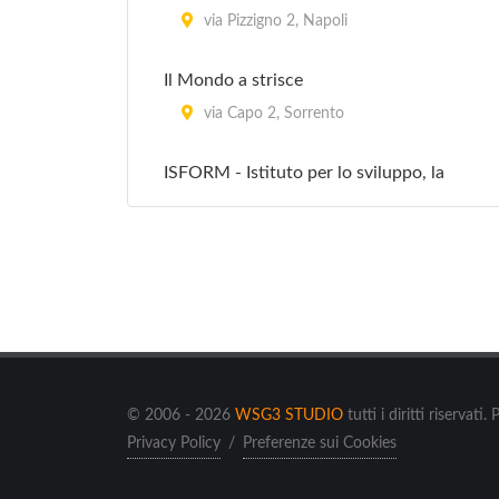
via Pizzigno 2, Napoli
Il Mondo a strisce
via Capo 2, Sorrento
ISFORM - Istituto per lo sviluppo, la
formazione e la ricerca nel Mediterraneo -
Porto
via Acton Ferdinando Ammiraglio 38,
Napoli
La Boa 2
via vecchia Pozzano 15, Castellammare
di Stabia
© 2006 - 2026
WSG3 STUDIO
tutti i diritti riserv
Privacy Policy
/
Preferenze sui Cookies
Sea Point
via Molo di Baia 14, Baia