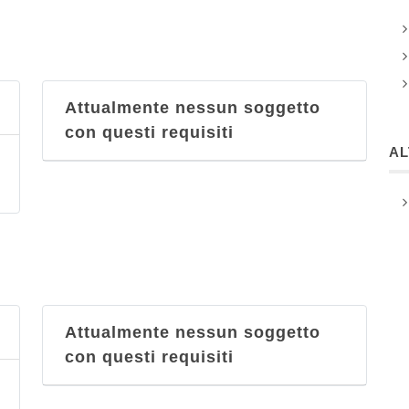
Sea Point
via Molo di Baia 14, Baia
Sesto Continente
Attualmente nessun soggetto
via Giuseppe Bonito 211,
con questi requisiti
Castellammare di Stabia
A
Attualmente nessun soggetto
con questi requisiti