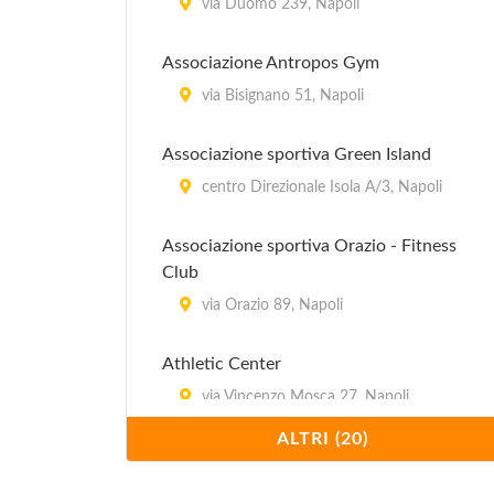
via Duomo 239, Napoli
Associazione Antropos Gym
via Bisignano 51, Napoli
Associazione sportiva Green Island
centro Direzionale Isola A/3, Napoli
Associazione sportiva Orazio - Fitness
Club
via Orazio 89, Napoli
Athletic Center
via Vincenzo Mosca 27, Napoli
ALTRI (20)
Beauty & Sport Center
via Vecchia Miano 47, Napoli