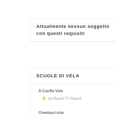
Body Line
vico Acitillo 56, Napoli
Attualmente nessun soggetto
con questi requisiti
Bodyguard
via Torrione San Martino 45, Napoli
Centro Ginnico Femminile Vincent
via Carlo Poerio 15, Napoli
SCUOLE DI VELA
Centro Minerva pro juventude
viale Poggio 29, Napoli
A Gonfie Vele
via Napoli 77, Napoli
Champion Fitness Center
via Eduardo Massari 8, Napoli
Onedaycruise