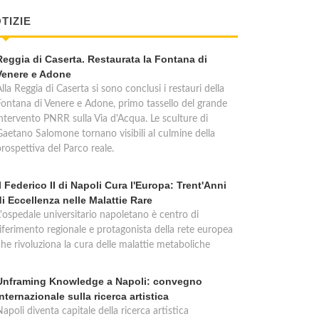
TIZIE
Reggia di Caserta. Restaurata la Fontana di
Venere e Adone
lla Reggia di Caserta si sono conclusi i restauri della
Fontana di Venere e Adone, primo tassello del grande
intervento PNRR sulla Via d'Acqua. Le sculture di
Gaetano Salomone tornano visibili al culmine della
rospettiva del Parco reale.
Il Federico II di Napoli Cura l'Europa: Trent'Anni
di Eccellenza nelle Malattie Rare
L'ospedale universitario napoletano è centro di
riferimento regionale e protagonista della rete europea
che rivoluziona la cura delle malattie metaboliche
Unframing Knowledge a Napoli: convegno
internazionale sulla ricerca artistica
apoli diventa capitale della ricerca artistica