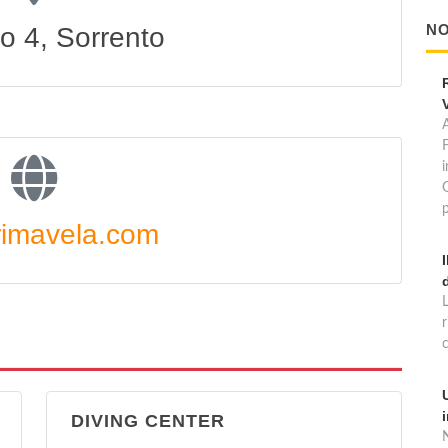
NO
o 4, Sorrento
A
p
imavela.com
DIVING CENTER
N