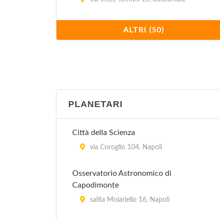
CAM - Casoria Contemporary Art
ALTRI (50)
Museum
via Duca D'Aosta , Casoria
Castello Aragonese
via Pontile Aragonese , Ischia
PLANETARI
Centro Musei delle Scienze Naturali
Città della Scienza
via Mezzocannone 8, Napoli
via Coroglio 104, Napoli
Città della Scienza
Osservatorio Astronomico di
via Coroglio 104, Napoli
Capodimonte
Collezioni del Dipartimento di
salita Moiariello 16, Napoli
Entomologia e Zoologia Agraria Filippo