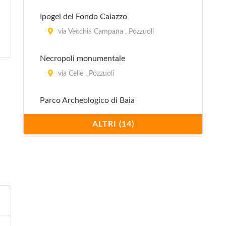
Ipogei del Fondo Caiazzo
via Vecchia Campana , Pozzuoli
Necropoli monumentale
via Celle , Pozzuoli
Parco Archeologico di Baia
via Sella di Baia , Bacoli
ALTRI (14)
Parco Archeologico di Cuma
via Acropoli , Pozzuoli
Parco Archeologico sommerso di Baia
via Molo di Baia , Bacoli