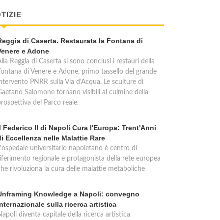
TIZIE
Reggia di Caserta. Restaurata la Fontana di
Venere e Adone
lla Reggia di Caserta si sono conclusi i restauri della
Fontana di Venere e Adone, primo tassello del grande
intervento PNRR sulla Via d'Acqua. Le sculture di
Gaetano Salomone tornano visibili al culmine della
rospettiva del Parco reale.
Il Federico II di Napoli Cura l'Europa: Trent'Anni
di Eccellenza nelle Malattie Rare
L'ospedale universitario napoletano è centro di
riferimento regionale e protagonista della rete europea
che rivoluziona la cura delle malattie metaboliche
Unframing Knowledge a Napoli: convegno
internazionale sulla ricerca artistica
apoli diventa capitale della ricerca artistica