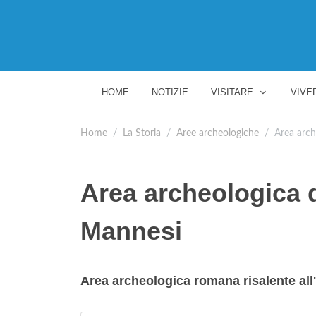
HOME
NOTIZIE
VISITARE
VIVE
Home
La Storia
Aree archeologiche
Area arch
Area archeologica d
Mannesi
Area archeologica romana risalente all'