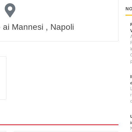
NO
o ai Mannesi , Napoli
A
p
N