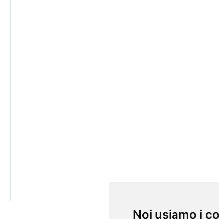
Parco Pausilypon
discesa Gaiola , Napoli
Scavi di Boscoreale
via Settetermini , Boscoreale
Scavi di Ercolano
corso Resina , Ercolano
Scavi di Oplonti
via Sepolcri , Torre Annunziata
Noi usiamo i c