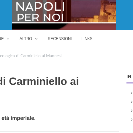
RE
ALTRO
RECENSIONI
LINKS
eologica di Carminiello ai Mannesi
IN
i Carminiello ai
 età imperiale.