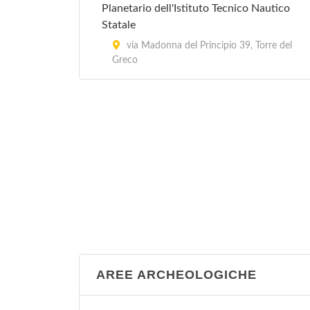
Silvestri
Planetario dell'Istituto Tecnico Nautico
Statale
via Università 100, Portici
via Madonna del Principio 39, Torre del
Greco
Complesso Museale di Santa Chiara
via Santa Chiara 49/c, Napoli
AREE ARCHEOLOGICHE