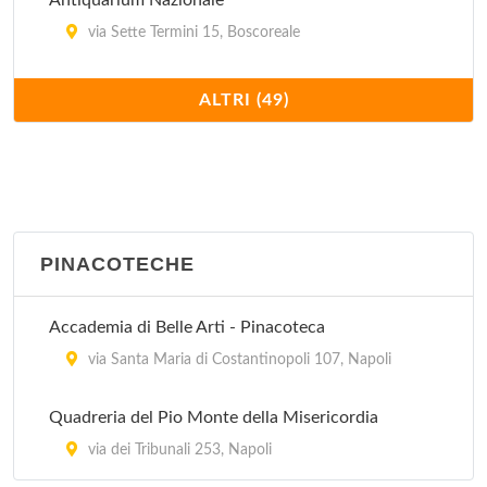
Antiquarium Nazionale
via Sette Termini 15, Boscoreale
Castello Aragonese
ALTRI (49)
via Pontile Aragonese , Ischia
Centro Musei delle Scienze Naturali
via Mezzocannone 8, Napoli
PINACOTECHE
Città della Scienza
via Coroglio 104, Napoli
Accademia di Belle Arti - Pinacoteca
Collezioni del Dipartimento di Entomologia e
via Santa Maria di Costantinopoli 107, Napoli
Zoologia Agraria Filippo Silvestri
Quadreria del Pio Monte della Misericordia
via Università 100, Portici
via dei Tribunali 253, Napoli
Complesso Museale di Santa Chiara