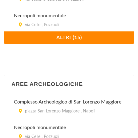
Necropoli monumentale
via Celle , Pozzuoli
ALTRI (15)
Parco Archeologico di Baia
via Sella di Baia , Bacoli
Parco Archeologico di Cuma
via Acropoli , Pozzuoli
AREE ARCHEOLOGICHE
Parco Archeologico sommerso di Baia
Complesso Archeologico di San Lorenzo Maggiore
via Molo di Baia , Bacoli
piazza San Lorenzo Maggiore , Napoli
Parco Pausilypon
Necropoli monumentale
discesa Gaiola , Napoli
via Celle , Pozzuoli