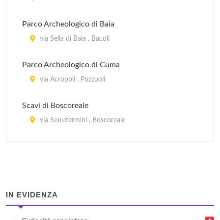
Scavi di Boscoreale
Parco Archeologico di Baia
via Settetermini , Boscoreale
via Sella di Baia , Bacoli
Scavi di Ercolano
Parco Archeologico di Cuma
corso Resina , Ercolano
via Acropoli , Pozzuoli
Scavi di Boscoreale
via Settetermini , Boscoreale
Scavi di Ercolano
corso Resina , Ercolano
Scavi di Oplonti
IN EVIDENZA
via Sepolcri , Torre Annunziata