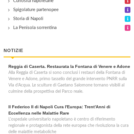
Curiosità napoletane
Scavi di Pompei
Spigolature partenopee
Piazza Anfiteatro , Pompei
Storia di Napoli
La Penisola sorrentina
Scavi di Stabia
via Passeggiata Archeologica , Castellammare di
Stabia
NOTIZIE
Reggia di Caserta. Restaurata la Fontana di Venere e Adone
Alla Reggia di Caserta si sono conclusi i restauri della Fontana di
Venere e Adone, primo tassello del grande intervento PNRR sulla
Via d'Acqua. Le sculture di Gaetano Salomone tornano visibili al
culmine della prospettiva del Parco reale.
Il Federico II di Napoli Cura l'Europa: Trent'Anni di
Eccellenza nelle Malattie Rare
L'ospedale universitario napoletano è centro di riferimento
regionale e protagonista della rete europea che rivoluziona la cura
delle malattie metaboliche