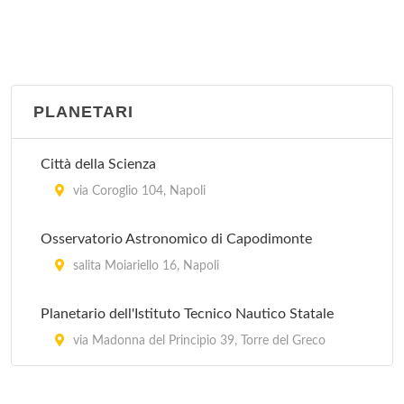
via Santa Chiara 49/c, Napoli
MADRE - Museo d'Arte Donna Regina
via Settembrini 79, Napoli
PLANETARI
Città della Scienza
via Coroglio 104, Napoli
Osservatorio Astronomico di Capodimonte
salita Moiariello 16, Napoli
Planetario dell'Istituto Tecnico Nautico Statale
via Madonna del Principio 39, Torre del Greco