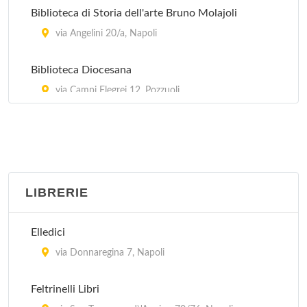
Biblioteca di Storia dell'arte Bruno Molajoli
via Angelini 20/a, Napoli
Biblioteca Diocesana
via Campi Flegrei 12, Pozzuoli
Biblioteca Vittorio Emanuele III
piazza Trieste e Trento , Napoli
La Biblioteca
LIBRERIE
piazza Municipio , Napoli
Elledici
via Donnaregina 7, Napoli
Feltrinelli Libri