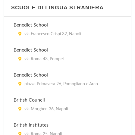
corso Umberto I 248, Napoli
SCUOLE DI LINGUA STRANIERA
Lingua +
Benedict School
via Catavola 1, Ischia
via Francesco Crispi 32, Napoli
Lingua + Fuorigrotta
Benedict School
via Fuorigrotta 26, Napoli
via Roma 43, Pompei
Lingua + Vomero
Benedict School
piazza Immacolata 26, Napoli
piazza Primavera 26, Pomogliano d'Arco
Sorrento Lingue Centro Linguistico Interanzionale
British Council
via San Francesco 8, Sorrento
via Morghen 36, Napoli
British Institutes
via Roma 25, Napoli