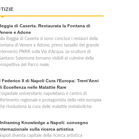
TIZIE
Reggia di Caserta. Restaurata la Fontana di
Venere e Adone
lla Reggia di Caserta si sono conclusi i restauri della
Fontana di Venere e Adone, primo tassello del grande
intervento PNRR sulla Via d'Acqua. Le sculture di
Gaetano Salomone tornano visibili al culmine della
rospettiva del Parco reale.
Il Federico II di Napoli Cura l'Europa: Trent'Anni
di Eccellenza nelle Malattie Rare
L'ospedale universitario napoletano è centro di
riferimento regionale e protagonista della rete europea
che rivoluziona la cura delle malattie metaboliche
Unframing Knowledge a Napoli: convegno
internazionale sulla ricerca artistica
apoli diventa capitale della ricerca artistica