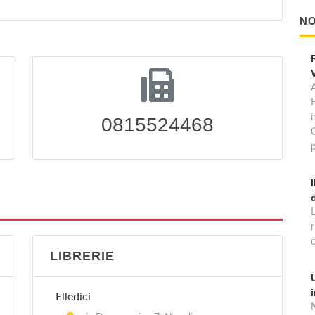
NO
A
0815524468
p
LIBRERIE
Elledici
N