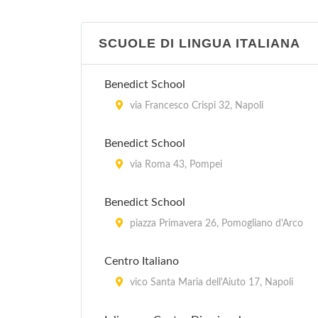
via Duomo 142, Napoli
SCUOLE DI LINGUA ITALIANA
Biblioteca Vittorio Emanuele III
piazza Trieste e Trento , Napoli
Benedict School
via Francesco Crispi 32, Napoli
La Biblioteca
piazza Municipio , Napoli
Benedict School
via Roma 43, Pompei
Benedict School
piazza Primavera 26, Pomogliano d'Arco
Centro Italiano
vico Santa Maria dell'Aiuto 17, Napoli