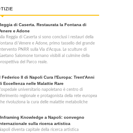
TIZIE
Reggia di Caserta. Restaurata la Fontana di
Venere e Adone
lla Reggia di Caserta si sono conclusi i restauri della
Fontana di Venere e Adone, primo tassello del grande
intervento PNRR sulla Via d'Acqua. Le sculture di
Gaetano Salomone tornano visibili al culmine della
rospettiva del Parco reale.
Il Federico II di Napoli Cura l'Europa: Trent'Anni
di Eccellenza nelle Malattie Rare
L'ospedale universitario napoletano è centro di
riferimento regionale e protagonista della rete europea
che rivoluziona la cura delle malattie metaboliche
Unframing Knowledge a Napoli: convegno
internazionale sulla ricerca artistica
apoli diventa capitale della ricerca artistica