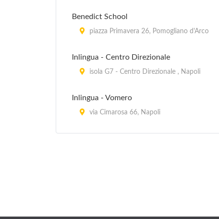
Benedict School
piazza Primavera 26, Pomogliano d'Arco
Inlingua - Centro Direzionale
isola G7 - Centro Direzionale , Napoli
Inlingua - Vomero
via Cimarosa 66, Napoli
Lingua +
corso Umberto I 248, Napoli
Lingua +
via Catavola 1, Ischia