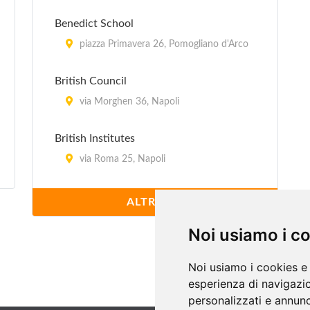
Benedict School
piazza Primavera 26, Pomogliano d'Arco
British Council
via Morghen 36, Napoli
British Institutes
via Roma 25, Napoli
British Institutes
ALTRI (36)
viale Europa 41, Castellammare di
Noi usiamo i c
Stabia
Noi usiamo i cookies e 
British Institutes
esperienza di navigazio
via Dante Alighieri 78, Giugliano in
personalizzati e annunci
Campania