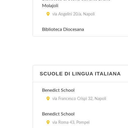
Molajoli
via Angelini 20/a, Napoli
Biblioteca Diocesana
via Campi Flegrei 12, Pozzuoli
Biblioteca Oratoriana dei Girolamini
via Duomo 142, Napoli
SCUOLE DI LINGUA ITALIANA
Biblioteca Vittorio Emanuele III
piazza Trieste e Trento , Napoli
Benedict School
via Francesco Crispi 32, Napoli
La Biblioteca
piazza Municipio , Napoli
Benedict School
via Roma 43, Pompei