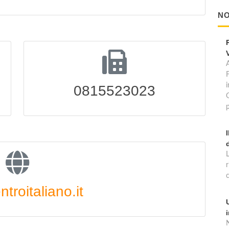
NO
A
0815523023
p
troitaliano.it
N