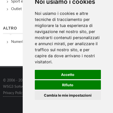
Noi usiamo i cookies
Sport e Benessere
Outlet e spacci aziendali
Noi usiamo i cookies e altre
tecniche di tracciamento per
migliorare la tua esperienza di
ALTRO
navigazione nel nostro sito, per
mostrarti contenuti personalizzati
Numeri Utili
e annunci mirati, per analizzare il
traffico sul nostro sito, e per
capire da dove arrivano i nostri
visitatori.
Accetto
© 2006 - 2026
WSG3 STUDIO
tutti i diritti riservati. Powered by
Rifiuto
WSG3 Software
Privacy Policy
/
Preferenze sui Cookies
Cambia le mie impostazioni
Informazioni
/
Contatti
/
Sitemap