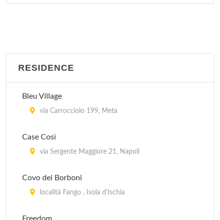
A Ischia Porto, via Foschini, a m 600 dal mare ,
Ischia
Mirage
Via Maronti 37, Barano d'Ischia
RESIDENCE
Nube d'Argento
Bleu Village
Via Capo 21, Sorrento
via Carrocciolo 199, Meta
Partenope
Case Così
A Marina di Lago di Patria, via Domiziana al km 16
a Ovest di Giugliano in C. sulla litoranea che sale da
via Sergente Maggiore 21, Napoli
Pozzuoli, a m 120 dal mare , Giugliano in Campania
Covo dei Borboni
località Fango , Isola d'Ischia
Freedom