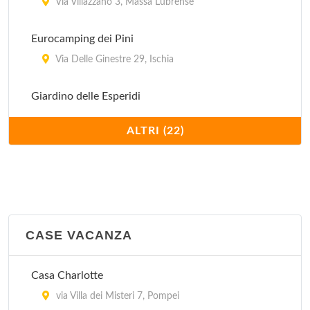
Via Villazzano 3, Massa Lubrense
Eurocamping dei Pini
Via Delle Ginestre 29, Ischia
Giardino delle Esperidi
Viale Dei Pini 38, Sant'Agnello
ALTRI (22)
I Pini
Corso Italia 242, Piano di Sorrento
International
A Marina di Lago di Patria, via Domiziana al km 16
CASE VACANZA
a Ovest di Giugliano in C. sulla litoranea che sale da
Pozzuoli, a m 100 dal mare , Giugliano in Campania
Casa Charlotte
via Villa dei Misteri 7, Pompei
Internazionale Ischia