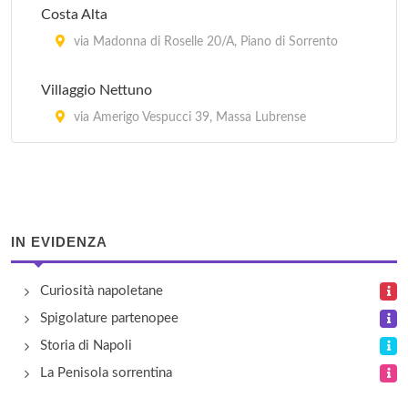
Costa Alta
Residence Villa Tina
via Madonna di Roselle 20/A, Piano di Sorrento
via Provinciale Panza 96, Forio d'Ischia
Villaggio Nettuno
Rota
via Amerigo Vespucci 39, Massa Lubrense
via Rota 25, Sorrento
IN EVIDENZA
Curiosità napoletane
Spigolature partenopee
Storia di Napoli
La Penisola sorrentina