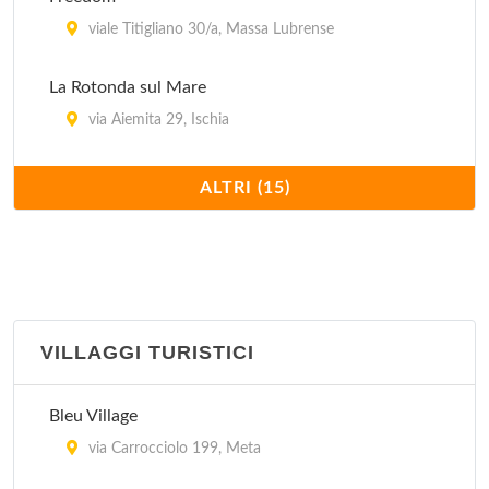
viale Titigliano 30/a, Massa Lubrense
La Rotonda sul Mare
via Aiemita 29, Ischia
Le Terrazze Hotel Residence
ALTRI (15)
via Nastro Verde 98, Sorrento
Lungomare
via Mergellina 35 b, Napoli
VILLAGGI TURISTICI
Nettuno
via Vespucci 39, Massa Lubrense
Bleu Village
Olga's Residence
via Carrocciolo 199, Meta
piazza Nerano 3, Massa Lubrense