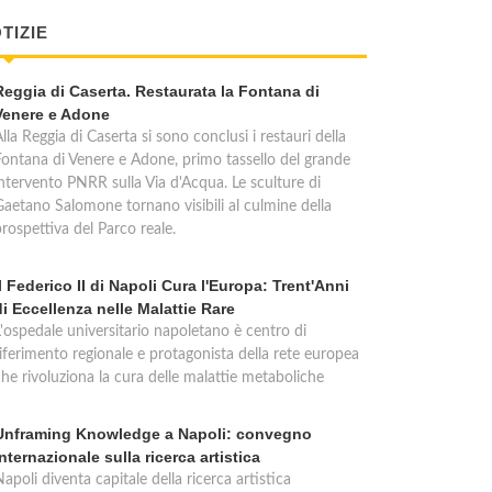
TIZIE
Reggia di Caserta. Restaurata la Fontana di
Venere e Adone
lla Reggia di Caserta si sono conclusi i restauri della
Fontana di Venere e Adone, primo tassello del grande
intervento PNRR sulla Via d'Acqua. Le sculture di
Gaetano Salomone tornano visibili al culmine della
rospettiva del Parco reale.
Il Federico II di Napoli Cura l'Europa: Trent'Anni
di Eccellenza nelle Malattie Rare
L'ospedale universitario napoletano è centro di
riferimento regionale e protagonista della rete europea
che rivoluziona la cura delle malattie metaboliche
Unframing Knowledge a Napoli: convegno
internazionale sulla ricerca artistica
apoli diventa capitale della ricerca artistica