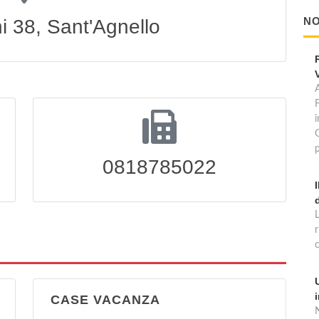
NO
ni 38, Sant'Agnello
A
p
0818785022
CASE VACANZA
N