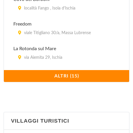
località Fango , Isola d'Ischia
Freedom
viale Titigliano 30/a, Massa Lubrense
La Rotonda sul Mare
via Aiemita 29, Ischia
Le Terrazze Hotel Residence
ALTRI (15)
via Nastro Verde 98, Sorrento
Lungomare
via Mergellina 35 b, Napoli
VILLAGGI TURISTICI
Nettuno
via Vespucci 39, Massa Lubrense