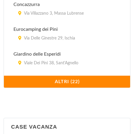
Concazzurra
Via Villazzano 3, Massa Lubrense
Eurocamping dei Pini
Via Delle Ginestre 29, Ischia
Giardino delle Esperidi
Viale Dei Pini 38, Sant'Agnello
I Pini
ALTRI (22)
Corso Italia 242, Piano di Sorrento
International
A Marina di Lago di Patria, via Domiziana al km 16
a Ovest di Giugliano in C. sulla litoranea che sale da
Pozzuoli, a m 100 dal mare , Giugliano in Campania
CASE VACANZA