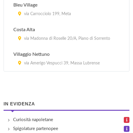
Bleu Village
Olga's Residence
via Carrocciolo 199, Meta
piazza Nerano 3, Massa Lubrense
Costa Alta
Residence Villa Tina
via Madonna di Roselle 20/A, Piano di Sorrento
via Provinciale Panza 96, Forio d'Ischia
Villaggio Nettuno
Rota
via Amerigo Vespucci 39, Massa Lubrense
via Rota 25, Sorrento
IN EVIDENZA
Curiosità napoletane
Spigolature partenopee