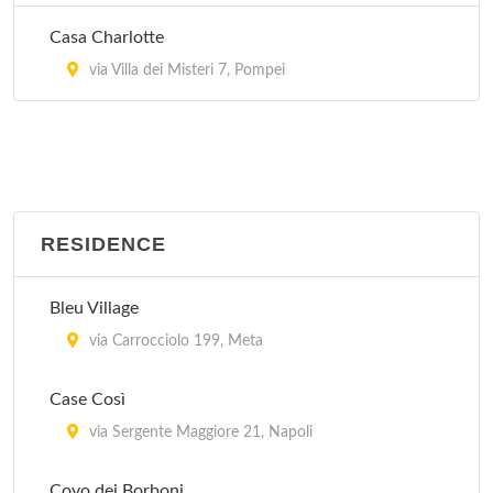
Internazionale Ischia
Casa Charlotte
A Ischia Porto, via Foschini, a m 600 dal mare ,
via Villa dei Misteri 7, Pompei
Ischia
Mirage
Via Maronti 37, Barano d'Ischia
Nube d'Argento
RESIDENCE
Via Capo 21, Sorrento
Bleu Village
Partenope
via Carrocciolo 199, Meta
A Marina di Lago di Patria, via Domiziana al km 16
a Ovest di Giugliano in C. sulla litoranea che sale da
Case Così
Pozzuoli, a m 120 dal mare , Giugliano in Campania
via Sergente Maggiore 21, Napoli
Covo dei Borboni