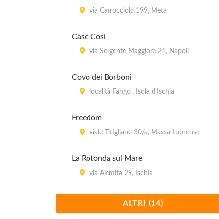
via Carrocciolo 199, Meta
International
A Marina di Lago di Patria, via
Case Così
Domiziana al km 16 a Ovest di Giugliano in
C. sulla litoranea che sale da Pozzuoli, a m
via Sergente Maggiore 21, Napoli
100 dal mare , Giugliano in Campania
Covo dei Borboni
Internazionale Ischia
località Fango , Isola d'Ischia
A Ischia Porto, via Foschini, a m 600 dal
mare , Ischia
Freedom
viale Titigliano 30/a, Massa Lubrense
Mirage
Via Maronti 37, Barano d'Ischia
La Rotonda sul Mare
via Aiemita 29, Ischia
Nube d'Argento
Via Capo 21, Sorrento
Lungomare
ALTRI (14)
via Mergellina 35 b, Napoli