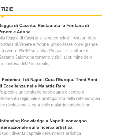
TIZIE
Reggia di Caserta. Restaurata la Fontana di
Venere e Adone
lla Reggia di Caserta si sono conclusi i restauri della
Fontana di Venere e Adone, primo tassello del grande
intervento PNRR sulla Via d'Acqua. Le sculture di
Gaetano Salomone tornano visibili al culmine della
rospettiva del Parco reale.
Il Federico II di Napoli Cura l'Europa: Trent'Anni
di Eccellenza nelle Malattie Rare
L'ospedale universitario napoletano è centro di
riferimento regionale e protagonista della rete europea
che rivoluziona la cura delle malattie metaboliche
Unframing Knowledge a Napoli: convegno
internazionale sulla ricerca artistica
apoli diventa capitale della ricerca artistica