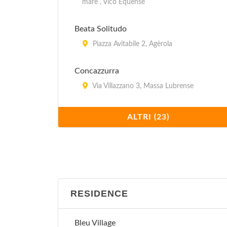
mare , Vico Equense
Beata Solitudo
Piazza Avitabile 2, Agèrola
Concazzurra
Via Villazzano 3, Massa Lubrense
Eurocamping dei Pini
ALTRI (23)
Via Delle Ginestre 29, Ischia
Giardino delle Esperidi
Viale Dei Pini 38, Sant'Agnello
RESIDENCE
I Pini
Corso Italia 242, Piano di Sorrento
Bleu Village