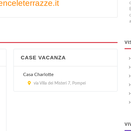
nceleterrazze.it
a
VI
CASE VACANZA
Casa Charlotte
via Villa dei Misteri 7, Pompei
VI