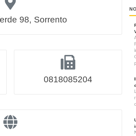
NO
Verde 98, Sorrento
A
p
0818085204
N