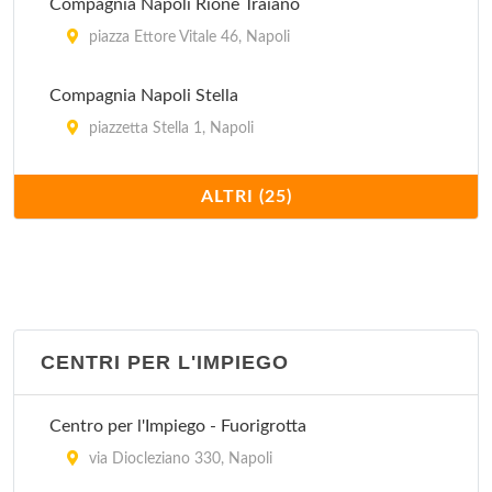
Compagnia Napoli Rione Traiano
piazza Ettore Vitale 46, Napoli
Compagnia Napoli Stella
piazzetta Stella 1, Napoli
Compagnia Napoli Vomero
ALTRI (25)
via Genio 7, Napoli
Gruppo Carabinieri Napoli
via Mario Morgantini 4, Napoli
CENTRI PER L'IMPIEGO
Regione Carabinieri "Campania"
via Salvatore Tommasi 7, Napoli
Centro per l'Impiego - Fuorigrotta
Stazione Napoli Arenaccia
via Diocleziano 330, Napoli