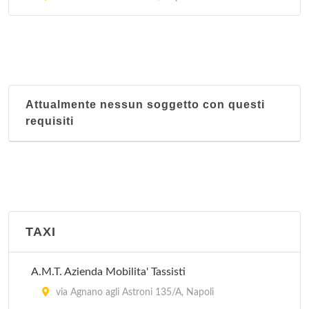
via Antonio Cardarelli 9, Napoli
Azienda Ospedaliera Domenico Cotugno
Via Gaetano Quagliariello 54, Napoli
Azienda Ospedaliera Domenico Cotugno - Centro
Attualmente nessun soggetto con questi
Unico Prenotazioni
requisiti
via Gaetano Quagliariello 54, Napoli
Azienda Ospedaliera Domenico Cotugno - Ufficio
Relazioni al Pubblico
via Gaetano Quagliariello 54, Napoli
TAXI
Azienda Ospedaliera Pausilipon - Centro Unico di
prenotazione Ambulatoriale
A.M.T. Azienda Mobilita' Tassisti
via Posillipo 226, Napoli
via Agnano agli Astroni 135/A, Napoli