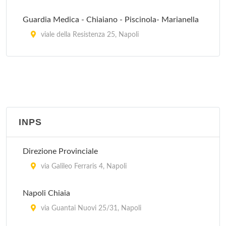
Guardia Medica - Chiaiano - Piscinola- Marianella
viale della Resistenza 25, Napoli
Guardia Medica - Pianura - Soccavo
via Canonico Scherillo 12, Pianura
Guardia Medica - San Carlo Arena - Stella
via Carlo de Marco 4, Napoli
INPS
Guardia Medica - San Pietro a Patierno - Miano -
Direzione Provinciale
Secondigliano
via Galileo Ferraris 4, Napoli
viale 4 Aprile 50, San Pietro a Patierno
Napoli Chiaia
Guardia Medica Turistica
via Guantai Nuovi 25/31, Napoli
via Mariano Lauro 1, Sant'Agnello