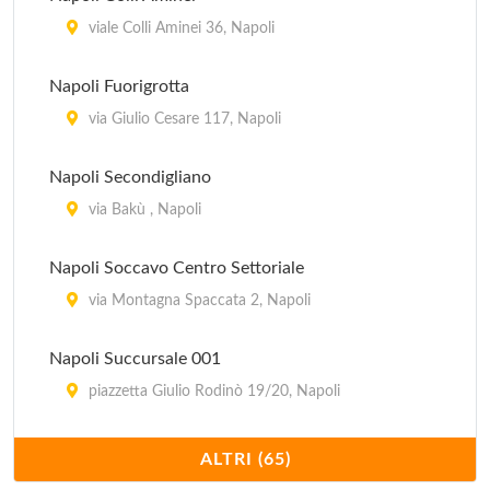
viale Colli Aminei 36, Napoli
Azienda Autonoma Soggiorno Cura e Turismo di
Napoli
Napoli Fuorigrotta
piazza del Plebiscito 1, Napoli
via Giulio Cesare 117, Napoli
EPT
Napoli Secondigliano
piazza dei Martiri 58, Napoli
via Bakù , Napoli
EPT Stazione Centrale
Napoli Soccavo Centro Settoriale
piazza Giuseppe Garibaldi , Napoli
via Montagna Spaccata 2, Napoli
Napoli Succursale 001
piazzetta Giulio Rodinò 19/20, Napoli
Napoli Succursale 002
ALTRI (65)
piazza Enrico De Nicola (interno al Tribunale) 1,