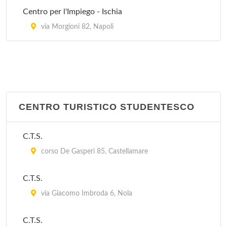
via Casanova 47, Napoli
Centro per l'Impiego - Ischia
Stazione Napoli Bagnoli
via Morgioni 82, Napoli
via Illoneo 23, Napoli
Stazione Napoli Borgo Loreto
via Carlo Celano 6, Napoli
CENTRO TURISTICO STUDENTESCO
C.T.S.
corso De Gasperi 85, Castellamare
C.T.S.
via Giacomo Imbroda 6, Nola
C.T.S.