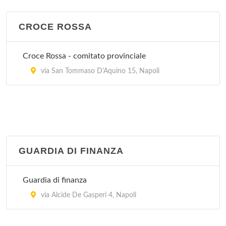
Clinica Villalba
via Provinciale San Gennaro 21, Napoli
CROCE ROSSA
Villa del Sole
Croce Rossa - comitato provinciale
via Alessandro Manzoni 15, Napoli
via San Tommaso D'Aquino 15, Napoli
GUARDIA DI FINANZA
Guardia di finanza
via Alcide De Gasperi 4, Napoli