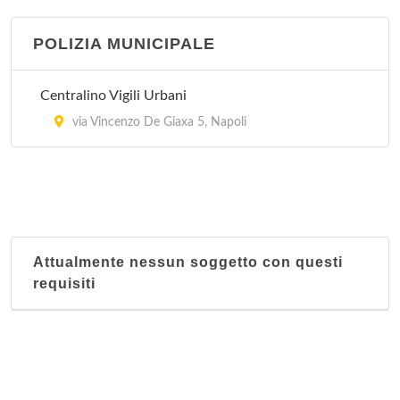
prenotazione Ambulatoriale
via Antonio Cardarelli 9, Napoli
POLIZIA MUNICIPALE
Azienda Ospedaliera Cardarelli - Ufficio Pubbliche
Centralino Vigili Urbani
Relazioni
via Vincenzo De Giaxa 5, Napoli
via Antonio Cardarelli 9, Napoli
Azienda Ospedaliera Domenico Cotugno
Via Gaetano Quagliariello 54, Napoli
Azienda Ospedaliera Domenico Cotugno - Centro
Attualmente nessun soggetto con questi
Unico Prenotazioni
requisiti
via Gaetano Quagliariello 54, Napoli
Azienda Ospedaliera Domenico Cotugno - Ufficio
Relazioni al Pubblico
via Gaetano Quagliariello 54, Napoli