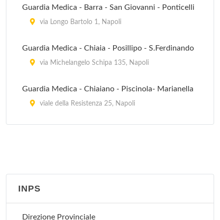
Guardia Medica - Barra - San Giovanni - Ponticelli
via Longo Bartolo 1, Napoli
Guardia Medica - Chiaia - Posillipo - S.Ferdinando
via Michelangelo Schipa 135, Napoli
Guardia Medica - Chiaiano - Piscinola- Marianella
viale della Resistenza 25, Napoli
Guardia Medica - Pianura - Soccavo
via Canonico Scherillo 12, Pianura
Guardia Medica - San Carlo Arena - Stella
via Carlo de Marco 4, Napoli
INPS
Guardia Medica - San Pietro a Patierno - Miano -
Direzione Provinciale