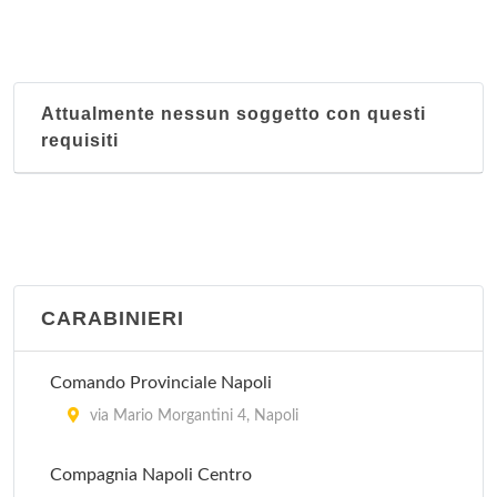
Distretto sanitario 45
via Davide Winspeare 67, Napoli
Attualmente nessun soggetto con questi
Distretto sanitario 46
requisiti
via Canonico Giovanni Scherillo , Napoli
Distretto sanitario 47
via Raffaele Morghen 10, Napoli
CARABINIERI
Comando Provinciale Napoli
via Mario Morgantini 4, Napoli
Compagnia Napoli Centro