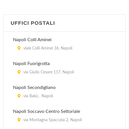
AAST
via Vittorio Emanuele 168, Procida
UFFICI POSTALI
AAST
Napoli Colli Aminei
via Campi Flegrei 9, Pozzuoli
viale Colli Aminei 36, Napoli
Azienda Autonoma Soggiorno Cura e Turismo di
Napoli
Napoli Fuorigrotta
piazza del Plebiscito 1, Napoli
via Giulio Cesare 117, Napoli
EPT
Napoli Secondigliano
piazza dei Martiri 58, Napoli
via Bakù , Napoli
EPT Stazione Centrale
Napoli Soccavo Centro Settoriale
piazza Giuseppe Garibaldi , Napoli
via Montagna Spaccata 2, Napoli