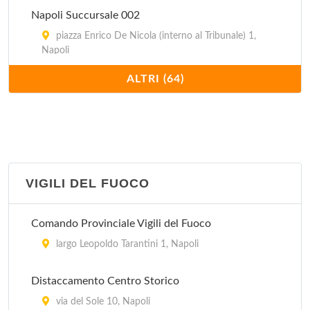
Napoli Succursale 002
piazza Enrico De Nicola (interno al Tribunale) 1,
Napoli
ALTRI (64)
Napoli Succursale 003
via Toledo - Galleria Umberto I 22, Napoli
Napoli Succursale 004
piazza San Francesco di Paola 13, Napoli
VIGILI DEL FUOCO
Napoli Succursale 007
Comando Provinciale Vigili del Fuoco
piazza Giacomo Matteotti - Palazzo Posta Centrale
2, Napoli
largo Leopoldo Tarantini 1, Napoli
Napoli Succursale 008
Distaccamento Centro Storico
via Dante a Secondigliano 101, Napoli
via del Sole 10, Napoli