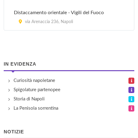
Napoli Succursale 009
Distaccamento orientale - Vigili del Fuoco
via dei Cimbri 23, Napoli
via Arenaccia 236, Napoli
Napoli Succursale 010
corso Novara 6, Napoli
IN EVIDENZA
Curiosità napoletane
Spigolature partenopee
Storia di Napoli
La Penisola sorrentina
NOTIZIE