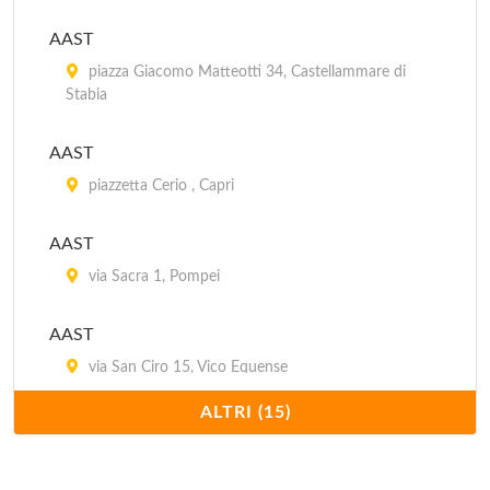
AAST
piazza Giacomo Matteotti 34, Castellammare di
Stabia
AAST
piazzetta Cerio , Capri
AAST
via Sacra 1, Pompei
AAST
via San Ciro 15, Vico Equense
ALTRI (15)
AAST
via De Maio 35, Sorrento