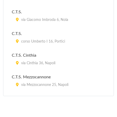
C.T.S.
via Giacomo Imbroda 6, Nola
C.T.S.
corso Umberto I 16, Portici
C.T.S. Cinthia
via Cinthia 36, Napoli
C.T.S. Mezzocannone
via Mezzocannone 25, Napoli
C.T.S. Solimene
via Solimene 143, Napoli