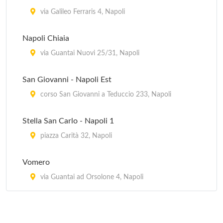
Secondigliano
via Galileo Ferraris 4, Napoli
viale 4 Aprile 50, San Pietro a Patierno
Napoli Chiaia
Guardia Medica Turistica
via Guantai Nuovi 25/31, Napoli
via Mariano Lauro 1, Sant'Agnello
San Giovanni - Napoli Est
corso San Giovanni a Teduccio 233, Napoli
Stella San Carlo - Napoli 1
piazza Carità 32, Napoli
Vomero
via Guantai ad Orsolone 4, Napoli