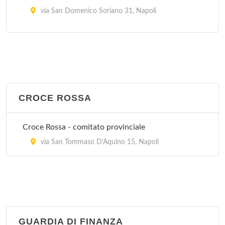
via San Domenico Soriano 31, Napoli
Clinica Tasso S.r.l.
via Tasso 480, Napoli
Clinica Villalba
via Provinciale San Gennaro 21, Napoli
CROCE ROSSA
Villa del Sole
Croce Rossa - comitato provinciale
via Alessandro Manzoni 15, Napoli
via San Tommaso D'Aquino 15, Napoli
GUARDIA DI FINANZA