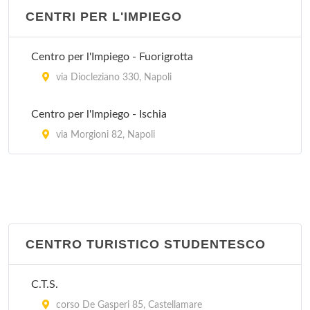
CENTRI PER L'IMPIEGO
Regione Carabinieri "Campania"
via Salvatore Tommasi 7, Napoli
Centro per l'Impiego - Fuorigrotta
Stazione Napoli Arenaccia
via Diocleziano 330, Napoli
via Casanova 47, Napoli
Centro per l'Impiego - Ischia
Stazione Napoli Bagnoli
via Morgioni 82, Napoli
via Illoneo 23, Napoli
Stazione Napoli Barra
via Repubbliche Marinare 340, Napoli
CENTRO TURISTICO STUDENTESCO
C.T.S.
corso De Gasperi 85, Castellamare