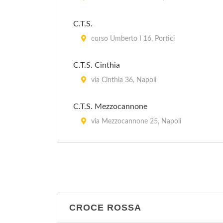
via Illoneo 23, Napoli
C.T.S.
Stazione Napoli Barra
corso Umberto I 16, Portici
via Repubbliche Marinare 340, Napoli
C.T.S. Cinthia
via Cinthia 36, Napoli
C.T.S. Mezzocannone
via Mezzocannone 25, Napoli
C.T.S. Solimene
via Solimene 143, Napoli
CROCE ROSSA