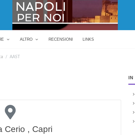
RE
ALTRO
RECENSIONI
LINKS
ca
AAST
IN
a Cerio , Capri