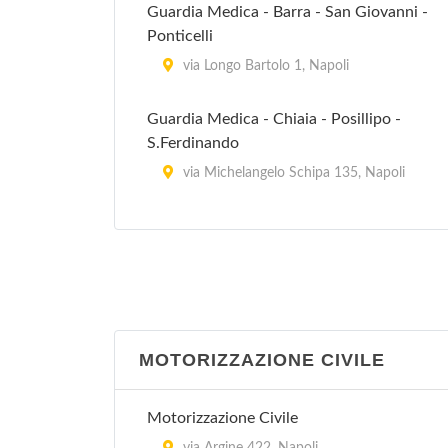
Guardia Medica - Barra - San Giovanni -
Ponticelli
via Longo Bartolo 1, Napoli
Guardia Medica - Chiaia - Posillipo -
S.Ferdinando
via Michelangelo Schipa 135, Napoli
Guardia Medica - Chiaiano - Piscinola-
Marianella
viale della Resistenza 25, Napoli
Guardia Medica - Pianura - Soccavo
MOTORIZZAZIONE CIVILE
via Canonico Scherillo 12, Pianura
Guardia Medica - San Carlo Arena - Stella
Motorizzazione Civile
via Carlo de Marco 4, Napoli