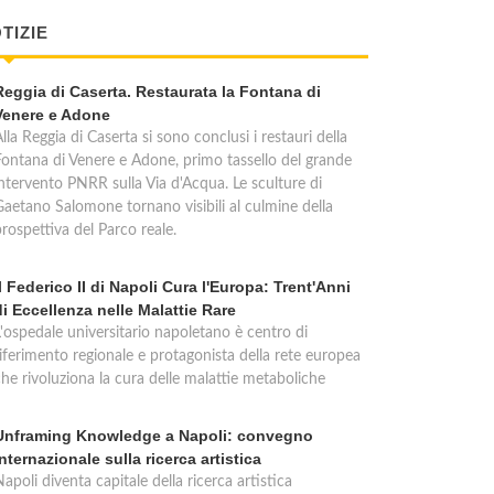
TIZIE
Reggia di Caserta. Restaurata la Fontana di
Venere e Adone
lla Reggia di Caserta si sono conclusi i restauri della
Fontana di Venere e Adone, primo tassello del grande
intervento PNRR sulla Via d'Acqua. Le sculture di
Gaetano Salomone tornano visibili al culmine della
rospettiva del Parco reale.
Il Federico II di Napoli Cura l'Europa: Trent'Anni
di Eccellenza nelle Malattie Rare
L'ospedale universitario napoletano è centro di
riferimento regionale e protagonista della rete europea
che rivoluziona la cura delle malattie metaboliche
Unframing Knowledge a Napoli: convegno
internazionale sulla ricerca artistica
apoli diventa capitale della ricerca artistica