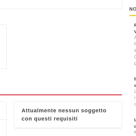
NO
A
p
Attualmente nessun soggetto
con questi requisiti
N