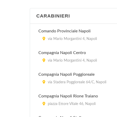
Distretto sanitario 45
CARABINIERI
via Davide Winspeare 67, Napoli
Comando Provinciale Napoli
Distretto sanitario 46
via Mario Morgantini 4, Napoli
via Canonico Giovanni Scherillo , Napoli
Compagnia Napoli Centro
Distretto sanitario 47
via Mario Morgantini 4, Napoli
via Raffaele Morghen 10, Napoli
Compagnia Napoli Poggioreale
via Stadera Poggioreale 64/C, Napoli
Compagnia Napoli Rione Traiano
piazza Ettore Vitale 46, Napoli