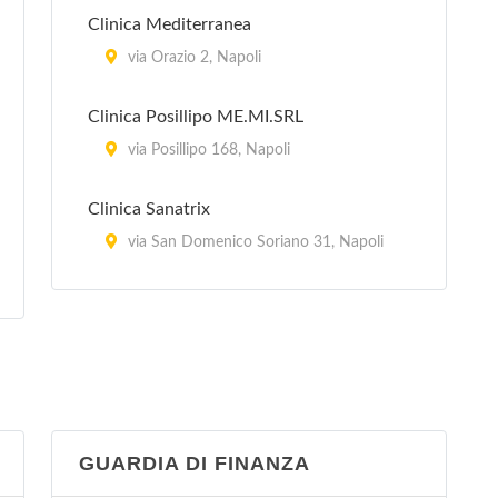
Clinica Mediterranea
via Orazio 2, Napoli
Clinica Posillipo ME.MI.SRL
via Posillipo 168, Napoli
Clinica Sanatrix
via San Domenico Soriano 31, Napoli
Clinica Tasso S.r.l.
via Tasso 480, Napoli
Clinica Villalba
via Provinciale San Gennaro 21, Napoli
GUARDIA DI FINANZA
Villa del Sole