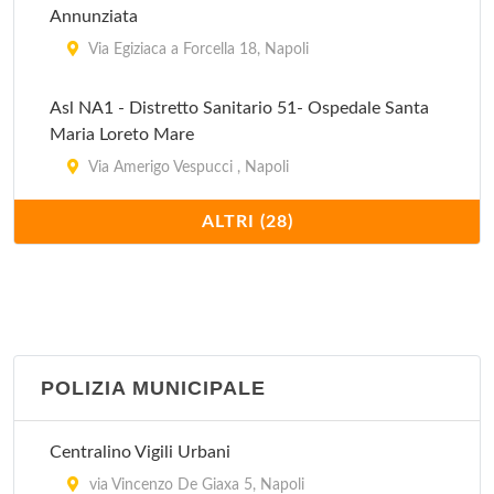
Annunziata
Via Egiziaca a Forcella 18, Napoli
Asl NA1 - Distretto Sanitario 51- Ospedale Santa
Maria Loreto Mare
Via Amerigo Vespucci , Napoli
ALTRI (28)
Azienda Ospedaliera Cardarelli
Via Antonio Cardarelli 9, Napoli
Azienda Ospedaliera Cardarelli - Centro Unico di
prenotazione Ambulatoriale
via Antonio Cardarelli 9, Napoli
POLIZIA MUNICIPALE
Azienda Ospedaliera Domenico Cotugno
Centralino Vigili Urbani
Via Gaetano Quagliariello 54, Napoli
via Vincenzo De Giaxa 5, Napoli