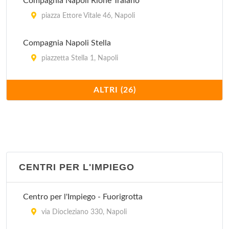
Compagnia Napoli Rione Traiano
piazza Ettore Vitale 46, Napoli
Compagnia Napoli Stella
piazzetta Stella 1, Napoli
Compagnia Napoli Vomero
ALTRI (26)
via Genio 7, Napoli
Gruppo Carabinieri Napoli
via Mario Morgantini 4, Napoli
CENTRI PER L'IMPIEGO
Regione Carabinieri "Campania"
via Salvatore Tommasi 7, Napoli
Centro per l'Impiego - Fuorigrotta
Stazione Napoli Arenaccia
via Diocleziano 330, Napoli
via Casanova 47, Napoli