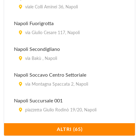
viale Colli Aminei 36, Napoli
Azienda Autonoma Soggiorno Cura e Turismo di
Napoli
Napoli Fuorigrotta
piazza del Plebiscito 1, Napoli
via Giulio Cesare 117, Napoli
EPT
Napoli Secondigliano
piazza dei Martiri 58, Napoli
via Bakù , Napoli
EPT Stazione Centrale
Napoli Soccavo Centro Settoriale
piazza Giuseppe Garibaldi , Napoli
via Montagna Spaccata 2, Napoli
Napoli Succursale 001
piazzetta Giulio Rodinò 19/20, Napoli
Napoli Succursale 002
ALTRI (65)
piazza Enrico De Nicola (interno al Tribunale) 1,