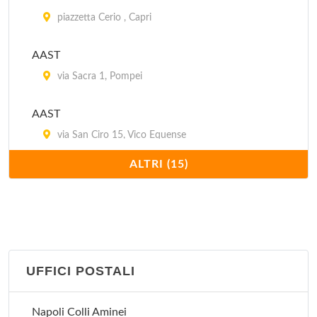
piazzetta Cerio , Capri
AAST
via Sacra 1, Pompei
AAST
via San Ciro 15, Vico Equense
ALTRI (15)
AAST
via De Maio 35, Sorrento
AAST
via Vittorio Emanuele 168, Procida
UFFICI POSTALI
AAST
Napoli Colli Aminei
via Campi Flegrei 9, Pozzuoli