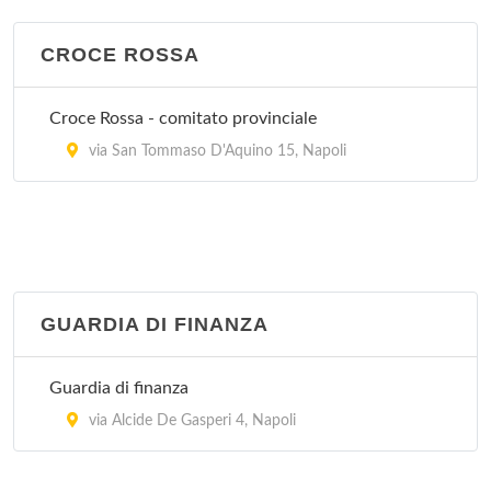
Clinica Villalba
via Provinciale San Gennaro 21, Napoli
CROCE ROSSA
Villa del Sole
Croce Rossa - comitato provinciale
via Alessandro Manzoni 15, Napoli
via San Tommaso D'Aquino 15, Napoli
GUARDIA DI FINANZA
Guardia di finanza
via Alcide De Gasperi 4, Napoli