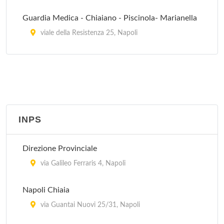
Guardia Medica - Chiaiano - Piscinola- Marianella
viale della Resistenza 25, Napoli
Guardia Medica - Pianura - Soccavo
via Canonico Scherillo 12, Pianura
Guardia Medica - San Carlo Arena - Stella
via Carlo de Marco 4, Napoli
INPS
Guardia Medica - San Pietro a Patierno - Miano -
Direzione Provinciale
Secondigliano
via Galileo Ferraris 4, Napoli
viale 4 Aprile 50, San Pietro a Patierno
Napoli Chiaia
Guardia Medica Turistica
via Guantai Nuovi 25/31, Napoli
via Mariano Lauro 1, Sant'Agnello