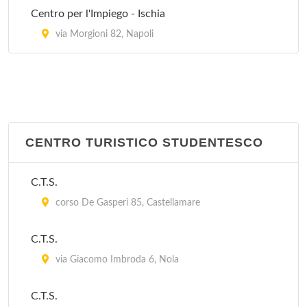
Centro per l'Impiego - Ischia
Stazione Napoli Bagnoli
via Morgioni 82, Napoli
via Illoneo 23, Napoli
Stazione Napoli Barra
via Repubbliche Marinare 340, Napoli
CENTRO TURISTICO STUDENTESCO
C.T.S.
corso De Gasperi 85, Castellamare
C.T.S.
via Giacomo Imbroda 6, Nola
C.T.S.