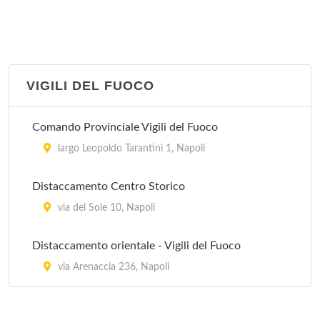
Napoli
Napoli Succursale 003
via Toledo - Galleria Umberto I 22, Napoli
VIGILI DEL FUOCO
Napoli Succursale 004
Comando Provinciale Vigili del Fuoco
piazza San Francesco di Paola 13, Napoli
largo Leopoldo Tarantini 1, Napoli
Napoli Succursale 007
Distaccamento Centro Storico
piazza Giacomo Matteotti - Palazzo Posta Centrale
2, Napoli
via del Sole 10, Napoli
Napoli Succursale 008
Distaccamento orientale - Vigili del Fuoco
via Dante a Secondigliano 101, Napoli
via Arenaccia 236, Napoli
Napoli Succursale 009
via dei Cimbri 23, Napoli