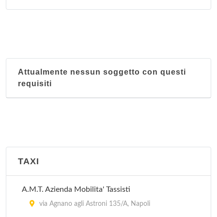
Azienda Ospedaliera Domenico Cotugno - Centro
Unico Prenotazioni
via Gaetano Quagliariello 54, Napoli
Azienda Ospedaliera Domenico Cotugno - Ufficio
Attualmente nessun soggetto con questi
Relazioni al Pubblico
requisiti
via Gaetano Quagliariello 54, Napoli
Azienda Ospedaliera Pausilipon - Centro Unico di
prenotazione Ambulatoriale
via Posillipo 226, Napoli
TAXI
Azienda Ospedaliera Pausillipon
via Posillipo 226, Napoli
A.M.T. Azienda Mobilita' Tassisti
via Agnano agli Astroni 135/A, Napoli