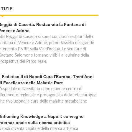
TIZIE
Reggia di Caserta. Restaurata la Fontana di
Venere e Adone
lla Reggia di Caserta si sono conclusi i restauri della
Fontana di Venere e Adone, primo tassello del grande
intervento PNRR sulla Via d'Acqua. Le sculture di
Gaetano Salomone tornano visibili al culmine della
rospettiva del Parco reale.
Il Federico II di Napoli Cura l'Europa: Trent'Anni
di Eccellenza nelle Malattie Rare
L'ospedale universitario napoletano è centro di
riferimento regionale e protagonista della rete europea
che rivoluziona la cura delle malattie metaboliche
Unframing Knowledge a Napoli: convegno
internazionale sulla ricerca artistica
apoli diventa capitale della ricerca artistica