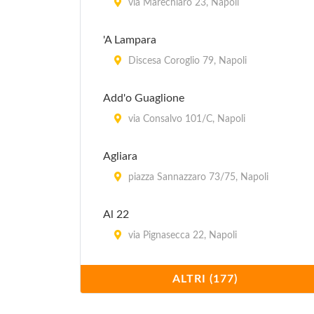
via Marechiaro 23, Napoli
'A Lampara
Discesa Coroglio 79, Napoli
Add'o Guaglione
via Consalvo 101/C, Napoli
Agliara
piazza Sannazzaro 73/75, Napoli
Al 22
via Pignasecca 22, Napoli
Al 53
ALTRI (177)
piazza Dante Alighieri 53, Napoli