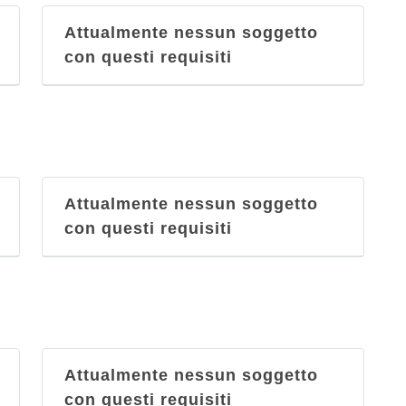
Vecchia Cantina Esposito
Attualmente nessun soggetto
vico San Nicola alla Carità 13/14,
con questi requisiti
Napoli
Vesuvio
via Arenaccia 177, Napoli
Vini & Vini
Attualmente nessun soggetto
viale Privato De Martino 22, Napoli
con questi requisiti
Attualmente nessun soggetto
con questi requisiti