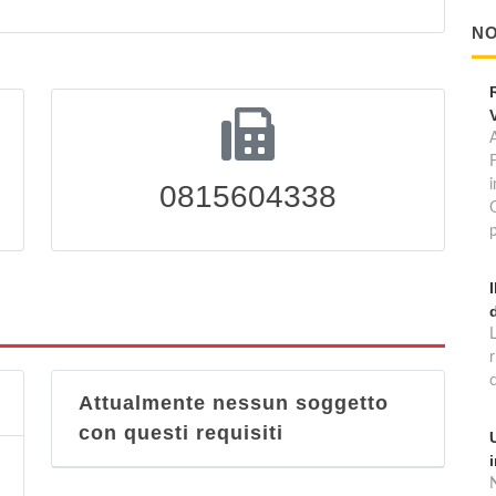
NO
A
0815604338
p
Attualmente nessun soggetto
con questi requisiti
N