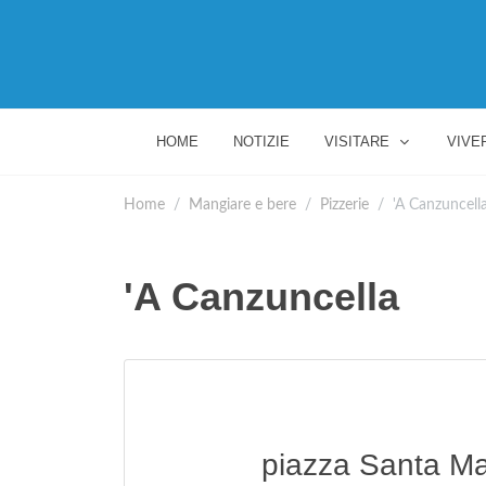
HOME
NOTIZIE
VISITARE
VIVE
Home
Mangiare e bere
Pizzerie
'A Canzuncell
'A Canzuncella
piazza Santa Ma