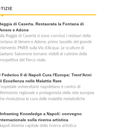
TIZIE
Reggia di Caserta. Restaurata la Fontana di
Venere e Adone
lla Reggia di Caserta si sono conclusi i restauri della
Fontana di Venere e Adone, primo tassello del grande
intervento PNRR sulla Via d'Acqua. Le sculture di
Gaetano Salomone tornano visibili al culmine della
rospettiva del Parco reale.
Il Federico II di Napoli Cura l'Europa: Trent'Anni
di Eccellenza nelle Malattie Rare
L'ospedale universitario napoletano è centro di
riferimento regionale e protagonista della rete europea
che rivoluziona la cura delle malattie metaboliche
Unframing Knowledge a Napoli: convegno
internazionale sulla ricerca artistica
apoli diventa capitale della ricerca artistica