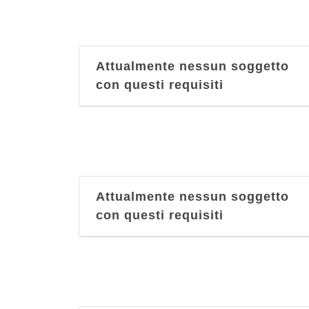
via Ascensione 6, Napoli
Al Plebiscito
Attualmente nessun soggetto
via Gennaro Serra 21, Napoli
con questi requisiti
Al Poeta
piazza Salvatore Di Giacomo 133,
Napoli
Attualmente nessun soggetto
con questi requisiti