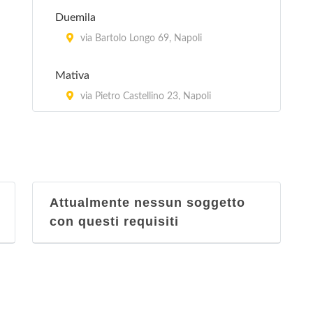
Duemila
via Bartolo Longo 69, Napoli
Mativa
via Pietro Castellino 23, Napoli
Partenopea
viale Augusto 2, Napoli
Vecchia Cantina Esposito
Attualmente nessun soggetto
vico San Nicola alla Carità 13/14,
con questi requisiti
Napoli
Vesuvio
via Arenaccia 177, Napoli