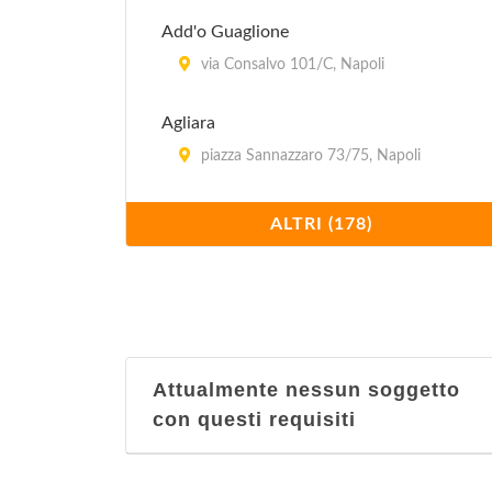
Add'o Guaglione
via Consalvo 101/C, Napoli
Agliara
piazza Sannazzaro 73/75, Napoli
Al 22
ALTRI (178)
via Pignasecca 22, Napoli
Al 53
piazza Dante Alighieri 53, Napoli
Attualmente nessun soggetto
Al Caminetto
con questi requisiti
via Alessandro Manzoni 81, Napoli
Al Canterbury