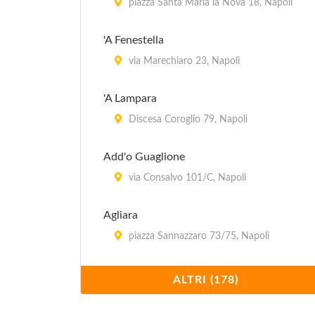
piazza Santa Maria la Nova 18, Napoli
'A Fenestella
via Marechiaro 23, Napoli
'A Lampara
Discesa Coroglio 79, Napoli
Add'o Guaglione
via Consalvo 101/C, Napoli
Agliara
piazza Sannazzaro 73/75, Napoli
Al 22
ALTRI (178)
via Pignasecca 22, Napoli