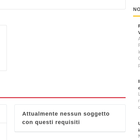
NO
A
p
Attualmente nessun soggetto
con questi requisiti
N