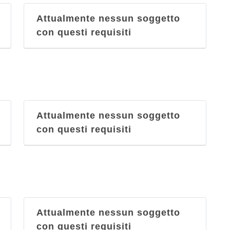
Vecchia Cantina Esposito
Attualmente nessun soggetto
vico San Nicola alla Carità 13/14,
con questi requisiti
Napoli
Vesuvio
via Arenaccia 177, Napoli
Vini & Vini
Attualmente nessun soggetto
viale Privato De Martino 22, Napoli
con questi requisiti
Attualmente nessun soggetto
con questi requisiti