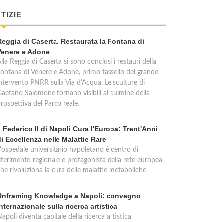
TIZIE
Reggia di Caserta. Restaurata la Fontana di
Venere e Adone
lla Reggia di Caserta si sono conclusi i restauri della
Fontana di Venere e Adone, primo tassello del grande
intervento PNRR sulla Via d'Acqua. Le sculture di
Gaetano Salomone tornano visibili al culmine della
rospettiva del Parco reale.
Il Federico II di Napoli Cura l'Europa: Trent'Anni
di Eccellenza nelle Malattie Rare
L'ospedale universitario napoletano è centro di
riferimento regionale e protagonista della rete europea
che rivoluziona la cura delle malattie metaboliche
Unframing Knowledge a Napoli: convegno
internazionale sulla ricerca artistica
apoli diventa capitale della ricerca artistica