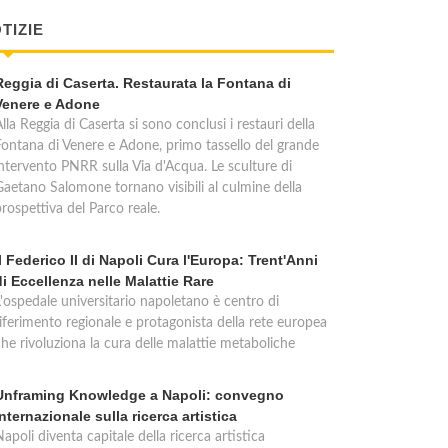
TIZIE
Reggia di Caserta. Restaurata la Fontana di
Venere e Adone
lla Reggia di Caserta si sono conclusi i restauri della
Fontana di Venere e Adone, primo tassello del grande
intervento PNRR sulla Via d'Acqua. Le sculture di
Gaetano Salomone tornano visibili al culmine della
rospettiva del Parco reale.
Il Federico II di Napoli Cura l'Europa: Trent'Anni
di Eccellenza nelle Malattie Rare
L'ospedale universitario napoletano è centro di
riferimento regionale e protagonista della rete europea
che rivoluziona la cura delle malattie metaboliche
Unframing Knowledge a Napoli: convegno
internazionale sulla ricerca artistica
apoli diventa capitale della ricerca artistica