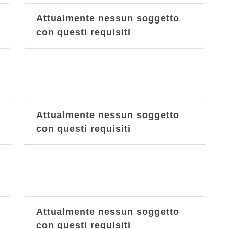
Vecchia Cantina Esposito
Attualmente nessun soggetto
vico San Nicola alla Carità 13/14,
con questi requisiti
Napoli
Vesuvio
via Arenaccia 177, Napoli
Vini & Vini
Attualmente nessun soggetto
viale Privato De Martino 22, Napoli
con questi requisiti
Attualmente nessun soggetto
con questi requisiti