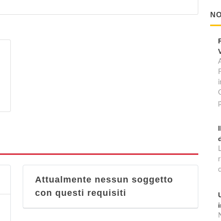
NO
A
p
Attualmente nessun soggetto
con questi requisiti
N