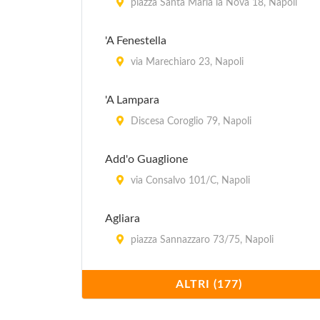
piazza Santa Maria la Nova 18, Napoli
'A Fenestella
via Marechiaro 23, Napoli
'A Lampara
Discesa Coroglio 79, Napoli
Add'o Guaglione
via Consalvo 101/C, Napoli
Agliara
piazza Sannazzaro 73/75, Napoli
Al 22
ALTRI (177)
via Pignasecca 22, Napoli